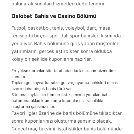
bulunarak sunulan hizmetleri değerlendirir.
Oslobet Bahis ve Casino Bölümü
Futbol, basketbol, tenis, voleybol, dart, masa
tenisi gibi birçok spor dalı spor bahisleri kısmında
yer alıyor. Bahis bölümüne giriş yapan müşteriler
yatırımlarını gerçekleştirdikten sonra oldukça
kolay bir şekilde kuponlarını hazırlar.
En yüksek oranlar site tarafından kullanıcıların hizmetine
sunulur.
Toplam gol sayısı, karşılıklı gol var, oyuncu bahisleri olmak
üzere daha birçok bahis türü var.
Site ana sayfasının hemen üst kısmında yer alan bahis
butonuna tıkladıktan sonra kuponlarınızı rahatlıkla
oluşturma şansınız olur.
Favori ligler üzerine de bahis bölümüne tıkladıktan
sonra kuponlarınızı oluşturma şansınız olacak.
Güncel maç takvimi, istatistikler bahis bölümünde