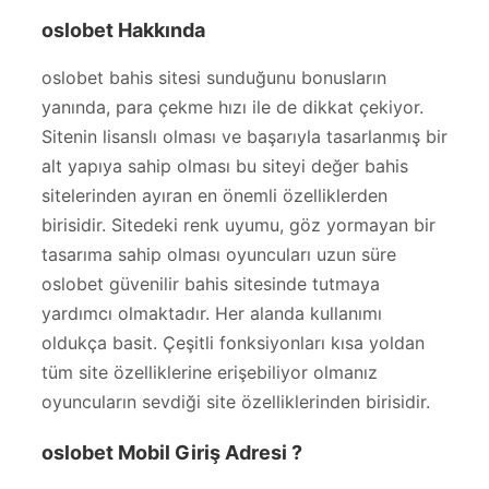
oslobet Hakkında
oslobet bahis sitesi sunduğunu bonusların
yanında, para çekme hızı ile de dikkat çekiyor.
Sitenin lisanslı olması ve başarıyla tasarlanmış bir
alt yapıya sahip olması bu siteyi değer bahis
sitelerinden ayıran en önemli özelliklerden
birisidir. Sitedeki renk uyumu, göz yormayan bir
tasarıma sahip olması oyuncuları uzun süre
oslobet güvenilir bahis sitesinde tutmaya
yardımcı olmaktadır. Her alanda kullanımı
oldukça basit. Çeşitli fonksiyonları kısa yoldan
tüm site özelliklerine erişebiliyor olmanız
oyuncuların sevdiği site özelliklerinden birisidir.
oslobet Mobil Giriş Adresi ?