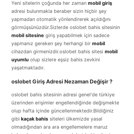
Yeni sitelerin çoğunda her zaman
mobil giriş
adresi bulunmakla beraber sizin hiçbir şey
yapmadan otomatik yönlendirerek açıldığını
görmüşsünüzdür.Sizlerde oslobet bahis sitesinin
mobil sitesine
giriş yapabilmek için sadece
yapmanız gereken şey herhangi bir
mobil
cihazdan girmenizdir.oslobet bahis sitesi
mobil
uyumlu
olup sizlere eşsiz bahis zevkini
yaşatmaktadır.
oslobet Giriş Adresi Nezaman Değişir ?
oslobet bahis sitesinin adresi genel'de türkiye
üzerinden erişimler engellendiğinde değişmekte
olup hafta içinde güncellenmektedir.Bildiğiniz
gibi
kaçak bahis
siteleri ülkemizde yasal
olmadığından ara ara engellemelere maruz