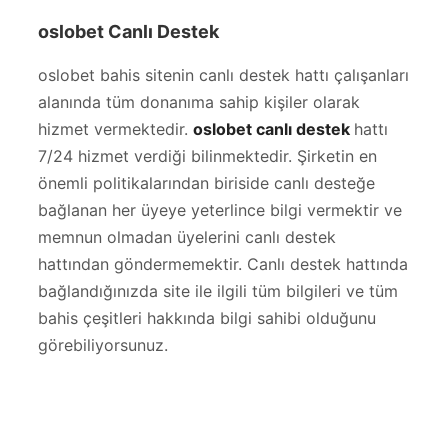
oslobet Canlı Destek
oslobet bahis sitenin canlı destek hattı çalışanları
alanında tüm donanıma sahip kişiler olarak
hizmet vermektedir.
oslobet canlı destek
hattı
7/24 hizmet verdiği bilinmektedir. Şirketin en
önemli politikalarından biriside canlı desteğe
bağlanan her üyeye yeterlince bilgi vermektir ve
memnun olmadan üyelerini canlı destek
hattından göndermemektir. Canlı destek hattında
bağlandığınızda site ile ilgili tüm bilgileri ve tüm
bahis çeşitleri hakkında bilgi sahibi olduğunu
görebiliyorsunuz.