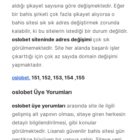
aldığı şikayet sayısına göre değişmektedir. Eğer
bir bahis şirketi çok fazla şikayet alıyorsa o
bahis sitesi sık sık adres değiştirmek zorunda
kalabilir, ki bu sitelerin istediği bir durum değildir.
oslobet siteninde adres değişimi
çok sık
görülmemektedir. Site her alanda başarılı işler
çıkarttığı için çok az sayıda domain değişimi
yapmaktadır.
oslobet.
151, 152, 153, 154 ,155
oslobet Üye Yorumları
oslobet üye yorumları
arasında site ile ilgili
gelişmiş alt yapının olması, siteye giren herkesin
detaylı bilgilendirilmesi, gibi konular
görülmektedir. Lisanslı güvenilir bahis sitesi gün
geçtikçe büyüyen bir yapıya sahip. Siteye yeni