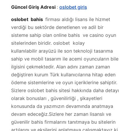
Güncel Giriş Adresi
:
oslobet giriş
oslobet bahis
firması aldığı lisans ile hizmet
verdiği bu sektörde denetlenen ve adil bir
sisteme sahip olan online bahis ve casino oyun
sitelerinden biridir. oslobet kolay
kullanılabilir arayüzü ile son teknoloji tasarıma
sahip ve mobil tasarım ile acemi oyuncuların bile
ilgisini çekmektedir. Alan adını zaman zaman
değiştiren kurum Türk kullanıcılarına hitap eden
ödeme sistemlerine ve oyun içeriklerine sahiptir.
Sizlere oslobet bahis sitesi hakkında daha detayı
olarak bonusları , güvenilirliği , şikayetleri
konusunda da yazımızın devamında anatmaya
devam edeceğiz.Sizlere her zaman lisanslı ve
güvenilir bahis firmalarını tanıtmaya bu sitelerin
artılarını ve eksilerini anlatmaya çalışmaktayız ki