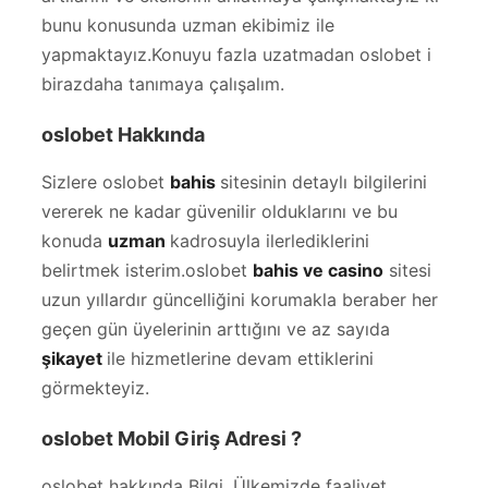
bunu konusunda uzman ekibimiz ile
yapmaktayız.Konuyu fazla uzatmadan oslobet i
birazdaha tanımaya çalışalım.
oslobet Hakkında
Sizlere oslobet
bahis
sitesinin detaylı bilgilerini
vererek ne kadar güvenilir olduklarını ve bu
konuda
uzman
kadrosuyla ilerlediklerini
belirtmek isterim.oslobet
bahis ve casino
sitesi
uzun yıllardır güncelliğini korumakla beraber her
geçen gün üyelerinin arttığını ve az sayıda
şikayet
ile hizmetlerine devam ettiklerini
görmekteyiz.
oslobet Mobil Giriş Adresi ?
oslobet hakkında Bilgi, Ülkemizde faaliyet