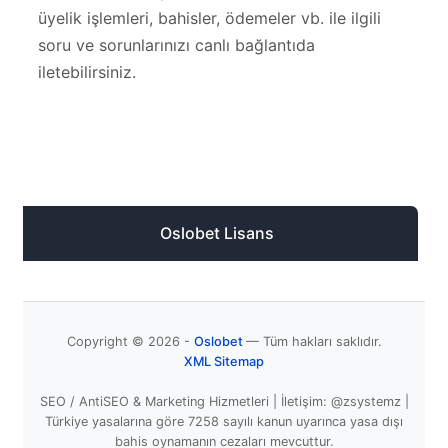
üyelik işlemleri, bahisler, ödemeler vb. ile ilgili
soru ve sorunlarınızı canlı bağlantıda
iletebilirsiniz.
Oslobet Lisans
Copyright © 2026 -
Oslobet
— Tüm hakları saklıdır.
XML Sitemap
SEO / AntiSEO & Marketing Hizmetleri | İletişim: @zsystemz |
Türkiye yasalarına göre 7258 sayılı kanun uyarınca yasa dışı
bahis oynamanın cezaları mevcuttur.