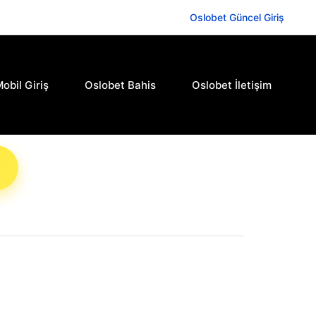
Oslobet Güncel Giriş
obil Giriş
Oslobet Bahis
Oslobet İletişim