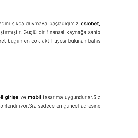
 adını sıkça duymaya başladığımız
oslobet,
tırmıştır. Güçlü bir finansal kaynağa sahip
bet bugün en çok aktif üyesi bulunan bahis
l girişe
ve
mobil
tasarıma uygundurlar.Siz
 yönlendiriyor.Siz sadece en güncel adresine