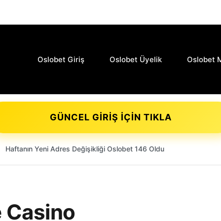
Oslobet Giriş
Oslobet Üyelik
Oslobet M
GÜNCEL GİRİŞ İÇİN TIKLA
Haftanın Yeni Adres Değişikliği Oslobet 146 Oldu
e Casino