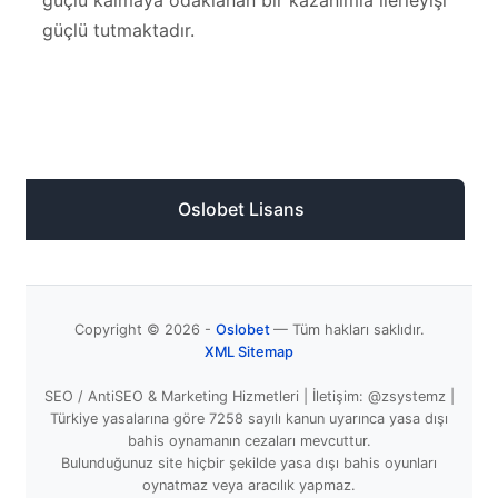
güçlü kalmaya odaklanan bir kazanımla ilerleyişi
güçlü tutmaktadır.
Oslobet Lisans
Copyright © 2026 -
Oslobet
— Tüm hakları saklıdır.
XML Sitemap
SEO / AntiSEO & Marketing Hizmetleri | İletişim: @zsystemz |
Türkiye yasalarına göre 7258 sayılı kanun uyarınca yasa dışı
bahis oynamanın cezaları mevcuttur.
Bulunduğunuz site hiçbir şekilde yasa dışı bahis oyunları
oynatmaz veya aracılık yapmaz.