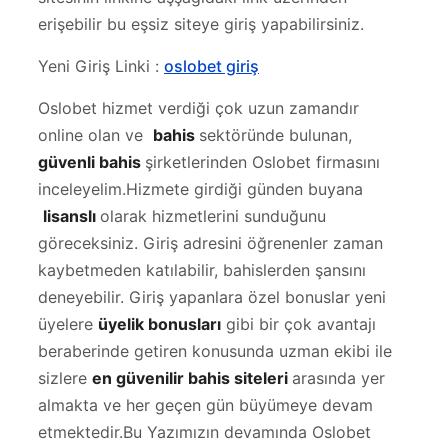
erişebilir bu eşsiz siteye giriş yapabilirsiniz.
Yeni Giriş Linki :
oslobet giriş
Oslobet hizmet verdiği çok uzun zamandır
online olan ve
bahis
sektöründe bulunan,
güvenli bahis
şirketlerinden Oslobet firmasını
inceleyelim.Hizmete girdiği günden buyana
lisanslı
olarak hizmetlerini sunduğunu
göreceksiniz. Giriş adresini öğrenenler zaman
kaybetmeden katılabilir, bahislerden şansını
deneyebilir. Giriş yapanlara özel bonuslar yeni
üyelere
üyelik bonusları
gibi bir çok avantajı
beraberinde getiren konusunda uzman ekibi ile
sizlere
en güvenilir bahis siteleri
arasında yer
almakta ve her geçen gün büyümeye devam
etmektedir.Bu Yazımızın devamında Oslobet