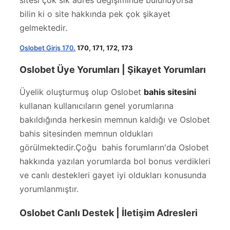
sitesi çok sık adres değişiminde bulunuyorsa
bilin ki o site hakkında pek çok şikayet
gelmektedir.
Oslobet Giriş 170.
170, 171, 172, 173
Oslobet Üye Yorumları | Şikayet Yorumları
Üyelik oluşturmuş olup Oslobet
bahis sitesini
kullanan kullanıcıların genel yorumlarına
bakıldığında herkesin memnun kaldığı ve Oslobet
bahis sitesinden memnun oldukları
görülmektedir.Çoğu bahis forumların'da Oslobet
hakkında yazılan yorumlarda bol bonus verdikleri
ve canlı destekleri gayet iyi oldukları konusunda
yorumlanmıştır.
Oslobet Canlı Destek | İletişim Adresleri