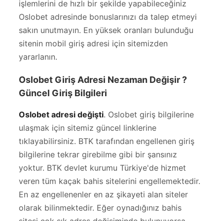
işlemlerini de hızlı bir şekilde yapabileceğiniz
Oslobet adresinde bonuslarınızı da talep etmeyi
sakın unutmayın. En yüksek oranları bulunduğu
sitenin mobil giriş adresi için sitemizden
yararlanın.
Oslobet Giriş Adresi Nezaman Değişir ?
Güncel Giriş Bilgileri
Oslobet adresi değişti
. Oslobet giriş bilgilerine
ulaşmak için sitemiz güncel linklerine
tıklayabilirsiniz. BTK tarafından engellenen giriş
bilgilerine tekrar girebilme gibi bir şansınız
yoktur. BTK devlet kurumu Türkiye'de hizmet
veren tüm kaçak bahis sitelerini engellemektedir.
En az engellenenler en az şikayeti alan siteler
olarak bilinmektedir. Eğer oynadığınız bahis