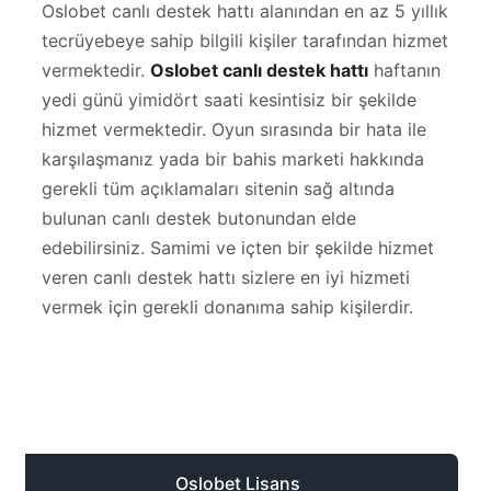
Oslobet canlı destek hattı alanından en az 5 yıllık
tecrüyebeye sahip bilgili kişiler tarafından hizmet
vermektedir.
Oslobet canlı destek hattı
haftanın
yedi günü yimidört saati kesintisiz bir şekilde
hizmet vermektedir. Oyun sırasında bir hata ile
karşılaşmanız yada bir bahis marketi hakkında
gerekli tüm açıklamaları sitenin sağ altında
bulunan canlı destek butonundan elde
edebilirsiniz. Samimi ve içten bir şekilde hizmet
veren canlı destek hattı sizlere en iyi hizmeti
vermek için gerekli donanıma sahip kişilerdir.
Oslobet Lisans