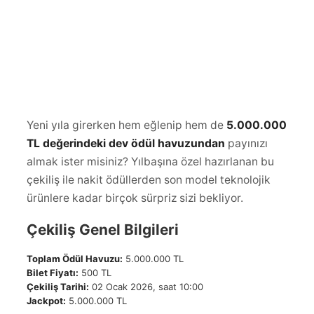
Yeni yıla girerken hem eğlenip hem de
5.000.000
TL değerindeki dev ödül havuzundan
payınızı
almak ister misiniz? Yılbaşına özel hazırlanan bu
çekiliş ile nakit ödüllerden son model teknolojik
ürünlere kadar birçok sürpriz sizi bekliyor.
Çekiliş Genel Bilgileri
Toplam Ödül Havuzu:
5.000.000 TL
Bilet Fiyatı:
500 TL
Çekiliş Tarihi:
02 Ocak 2026, saat 10:00
Jackpot:
5.000.000 TL